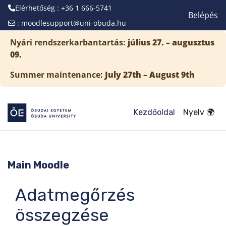
Elérhetőség : +36 1 666-5741
Belépés
:
moodlesupport@uni-obuda.hu
Tovább a fő tartalomhoz
Nyári rendszerkarbantartás:
július 27. – augusztus
09.
Summer maintenance:
July 27th – August 9th
Kezdőoldal
Nyelv 🌍
Main Moodle
Adatmegőrzés
összegzése