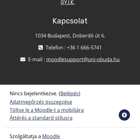
GY.I.K.
Kapcsolat
1034 Budapest, Doberdó út 6.
Telefon : +36 1 666-5741
E-mail :
moodlesupport@uni-obuda.hu
Nincs bejelentkezve. (
Belépés
)
Adatmegőrzés összegzése
Töltse le a Moodle-t a mobiljára
Áttérés a standard stílusra
Szolgáltatja a
Moodle