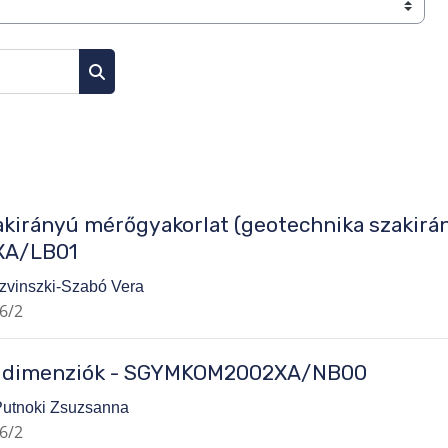
Kurzusok keresése
kirányú mérőgyakorlat (geotechnika szakirán
A/LB01
zvinszki-Szabó Vera
6/2
U dimenziók - SGYMKOM2002XA/NB00
 Putnoki Zsuzsanna
6/2