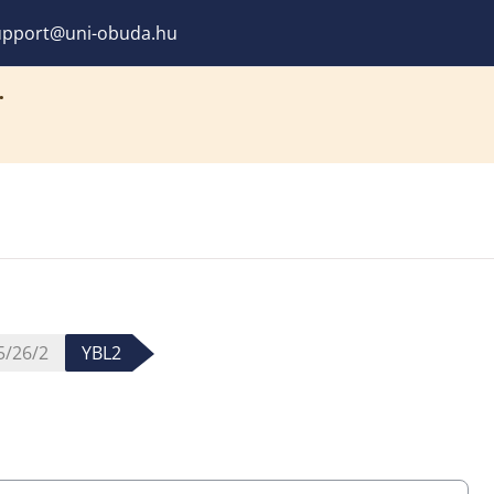
pport@uni-obuda.hu
.
5/26/2
YBL2