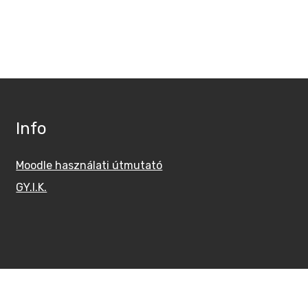
Info
Moodle használati útmutató
GY.I.K.