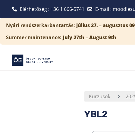
Elérhetőség : +36 1 666-5741
E-mail
:
moodlesu
Tovább a fő tartalomhoz
Nyári rendszerkarbantartás:
július 27. – augusztus 09
Summer maintenance:
July 27th – August 9th
Kurzusok
202
YBL2