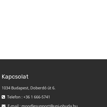
Kapcsolat
1034 Budapest, Doberdó út 6.
Telefon : +36 1 666-5741
E-mail :
moodlesupport@uni-obuda.hu