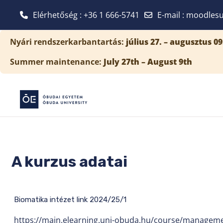
Elérhetőség : +36 1 666-5741
E-mail
:
moodlesu
Tovább a fő tartalomhoz
Nyári rendszerkarbantartás:
július 27. – augusztus 09
Summer maintenance:
July 27th – August 9th
A kurzus adatai
Biomatika intézet link 2024/25/1
https://main.elearning.uni-obuda.hu/course/managem