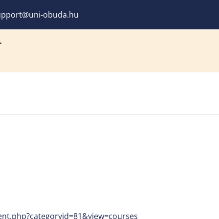
pport@uni-obuda.hu
.
ent.php?categoryid=81&view=courses