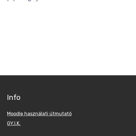
Info
Moodle használati útmutató
GY.I.K.