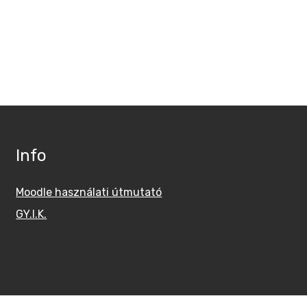
Info
Moodle használati útmutató
GY.I.K.