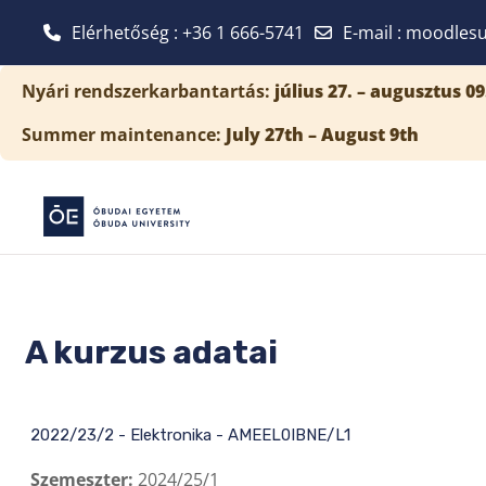
Elérhetőség : +36 1 666-5741
E-mail
:
moodlesu
Tovább a fő tartalomhoz
Nyári rendszerkarbantartás:
július 27. – augusztus 09
Summer maintenance:
July 27th – August 9th
A kurzus adatai
2022/23/2 - Elektronika - AMEEL0IBNE/L1
Szemeszter
:
2024/25/1